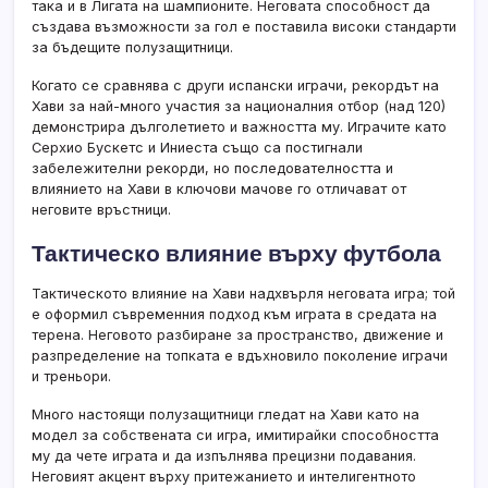
така и в Лигата на шампионите. Неговата способност да
създава възможности за гол е поставила високи стандарти
за бъдещите полузащитници.
Когато се сравнява с други испански играчи, рекордът на
Хави за най-много участия за националния отбор (над 120)
демонстрира дълголетието и важността му. Играчите като
Серхио Бускетс и Иниеста също са постигнали
забележителни рекорди, но последователността и
влиянието на Хави в ключови мачове го отличават от
неговите връстници.
Тактическо влияние върху футбола
Тактическото влияние на Хави надхвърля неговата игра; той
е оформил съвременния подход към играта в средата на
терена. Неговото разбиране за пространство, движение и
разпределение на топката е вдъхновило поколение играчи
и треньори.
Много настоящи полузащитници гледат на Хави като на
модел за собствената си игра, имитирайки способността
му да чете играта и да изпълнява прецизни подавания.
Неговият акцент върху притежанието и интелигентното