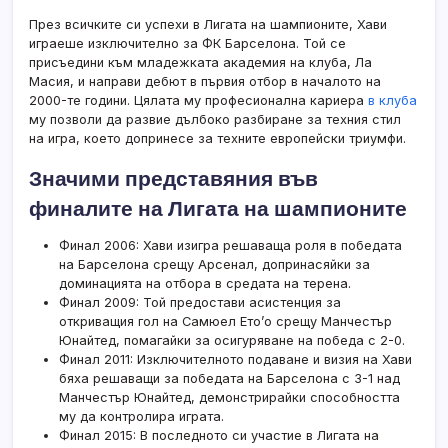
През всичките си успехи в Лигата на шампионите, Хави
играеше изключително за ФК Барселона. Той се
присъедини към младежката академия на клуба, Ла
Масия, и направи дебют в първия отбор в началото на
2000-те години. Цялата му професионална кариера
в клуба
му позволи да развие дълбоко разбиране за техния стил
на игра, което допринесе за техните европейски триумфи.
Значими представяния във
финалите на Лигата на шампионите
Финал 2006: Хави изигра решаваща роля в победата
на Барселона срещу Арсенал, допринасяйки за
доминацията на отбора в средата на терена.
Финал 2009: Той предостави асистенция за
откриващия гол на Самюел Ето’о срещу Манчестър
Юнайтед, помагайки за осигуряване на победа с 2-0.
Финал 2011: Изключителното подаване и визия на Хави
бяха решаващи за победата на Барселона с 3-1 над
Манчестър Юнайтед, демонстрирайки способността
му да контролира играта.
Финал 2015: В последното си участие в Лигата на