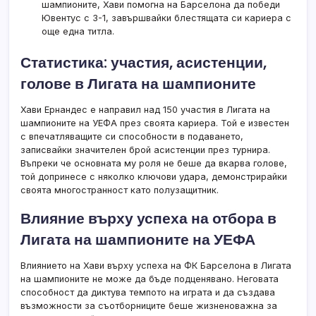
шампионите, Хави помогна на Барселона да победи
Ювентус с 3-1, завършвайки блестящата си кариера с
още една титла.
Статистика: участия, асистенции,
голове в Лигата на шампионите
Хави Ернандес е направил над 150 участия в Лигата на
шампионите на УЕФА през своята кариера. Той е известен
с впечатляващите си способности в подаването,
записвайки значителен брой асистенции през турнира.
Въпреки че основната му роля не беше да вкарва голове,
той допринесе с няколко ключови удара, демонстрирайки
своята многостранност като полузащитник.
Влияние върху успеха на отбора в
Лигата на шампионите на УЕФА
Влиянието на Хави върху успеха на ФК Барселона в Лигата
на шампионите не може да бъде подценявано. Неговата
способност да диктува темпото на играта и да създава
възможности за съотборниците беше жизненоважна за