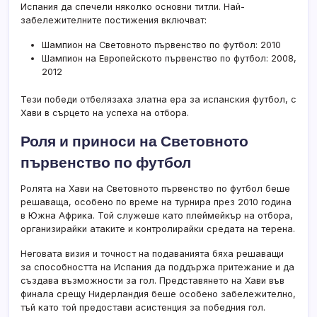
Испания да спечели няколко основни титли. Най-
забележителните постижения включват:
Шампион на Световното първенство по футбол: 2010
Шампион на Европейското първенство по футбол: 2008,
2012
Тези победи отбелязаха златна ера за испанския футбол, с
Хави в сърцето на успеха на отбора.
Роля и приноси на Световното
първенство по футбол
Ролята на Хави на Световното първенство по футбол беше
решаваща, особено по време на турнира през 2010 година
в Южна Африка. Той служеше като плеймейкър на отбора,
организирайки атаките и контролирайки средата на терена.
Неговата визия и точност на подаванията бяха решаващи
за способността на Испания да поддържа притежание и да
създава възможности за гол. Представянето на Хави във
финала срещу Нидерландия беше особено забележително,
тъй като той предостави асистенция за победния гол.