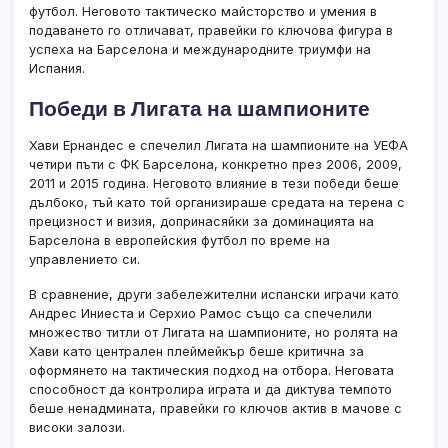
футбол. Неговото тактическо майсторство и умения в
подаването го отличават, правейки го ключова фигура в
успеха на Барселона и международните триумфи на
Испания.
Победи в Лигата на шампионите
Хави Ернандес е спечелил Лигата на шампионите на УЕФА
четири пъти с ФК Барселона, конкретно през 2006, 2009,
2011 и 2015 година. Неговото влияние в тези победи беше
дълбоко, тъй като той организираше средата на терена с
прецизност и визия, допринасяйки за доминацията на
Барселона в европейския футбол по време на
управлението си.
В сравнение, други забележителни испански играчи като
Андрес Иниеста и Серхио Рамос също са спечелили
множество титли от Лигата на шампионите, но ролята на
Хави като централен плеймейкър беше критична за
оформянето на тактическия подход на отбора. Неговата
способност да контролира играта и да диктува темпото
беше ненадмината, правейки го ключов актив в мачове с
високи залози.