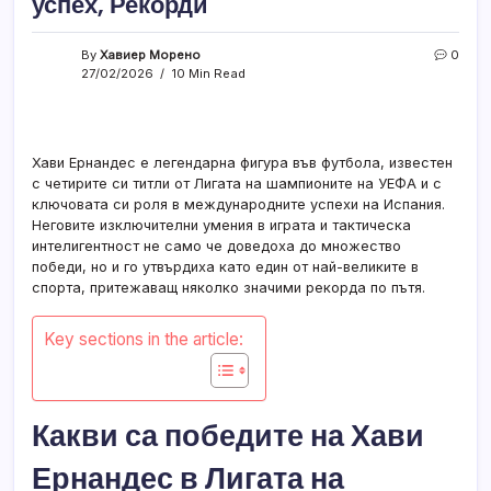
успех, Рекорди
By
Хавиер Морено
0
27/02/2026
10 Min Read
Хави Ернандес е легендарна фигура във футбола, известен
с четирите си титли от Лигата на шампионите на УЕФА и с
ключовата си роля в международните успехи на Испания.
Неговите изключителни умения в играта и тактическа
интелигентност не само че доведоха до множество
победи, но и го утвърдиха като един от най-великите в
спорта, притежаващ няколко значими рекорда по пътя.
Key sections in the article:
Какви са победите на Хави
Ернандес в Лигата на