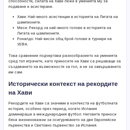
способности, силата на Хави лежи в уменията му за
подаване и асистиране.
Хави: Най-много асистенции в историята на Лигата на
шампионите.
Меси: Рекорд за най-много голове в историята на
Лигата на шампионите.
Роналдо: Най-висок общ брой голове в турнири на
УЕФА.
Това сравнение подчертава разнообразието на уменията
сред топ играчите, като приносите на Хави са решаващи за
създаването на възможности за гол, а не за завършването
им сам.
Исторически контекст на рекордите
на Хави
Рекордите на Хави са значими в контекста на футболната
история, особено през период, когато Испания
доминираше в международния футбол. Неговите приноси
бяха жизненоважни за осигуряването на две Европейски
първенства и Световно първенство за Испания.