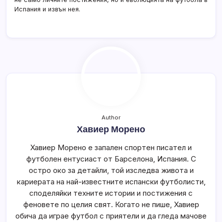
Испания и извън нея.
Author
Хавиер Морено
Хавиер Морено е запален спортен писател и
футболен ентусиаст от Барселона, Испания. С
остро око за детайли, той изследва живота и
кариерата на най-известните испански футболисти,
споделяйки техните истории и постижения с
феновете по целия свят. Когато не пише, Хавиер
обича да играе футбол с приятели и да гледа мачове