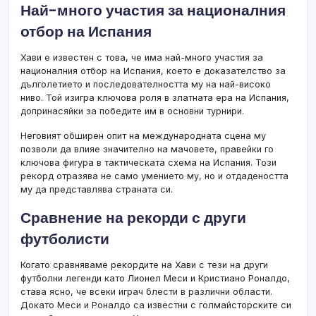
Най-много участия за националния
отбор на Испания
Хави е известен с това, че има най-много участия за
националния отбор на Испания, което е доказателство за
дълголетието и последователността му на най-високо
ниво. Той изигра ключова роля в златната ера на Испания,
допринасяйки за победите им в основни турнири.
Неговият обширен опит на международната сцена му
позволи да влияе значително на мачовете, правейки го
ключова фигура в тактическата схема на Испания. Този
рекорд отразява не само умението му, но и отдадеността
му да представлява страната си.
Сравнение на рекорди с други
футболисти
Когато сравняваме рекордите на Хави с тези на други
футболни легенди като Лионел Меси и Кристиано Роналдо,
става ясно, че всеки играч блести в различни области.
Докато Меси и Роналдо са известни с голмайсторските си