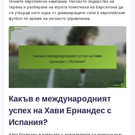
техните европейски кампании. Неговото лидерство на
терена и разбиране на играта помогнаха на Барселона да
се утвърди като една от доминиращите сили в европейския
футбол по време на неговото управление.
Какъв е международният
успех на Хави Ернандес с
Испания?
Хави Ернандес е известен с значителните си приноси към