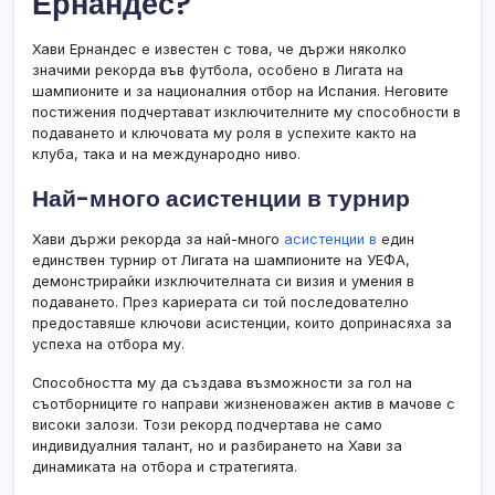
Ернандес?
Хави Ернандес е известен с това, че държи няколко
значими рекорда във футбола, особено в Лигата на
шампионите и за националния отбор на Испания. Неговите
постижения подчертават изключителните му способности в
подаването и ключовата му роля в успехите както на
клуба, така и на международно ниво.
Най-много асистенции в турнир
Хави държи рекорда за най-много
асистенции в
един
единствен турнир от Лигата на шампионите на УЕФА,
демонстрирайки изключителната си визия и умения в
подаването. През кариерата си той последователно
предоставяше ключови асистенции, които допринасяха за
успеха на отбора му.
Способността му да създава възможности за гол на
съотборниците го направи жизненоважен актив в мачове с
високи залози. Този рекорд подчертава не само
индивидуалния талант, но и разбирането на Хави за
динамиката на отбора и стратегията.