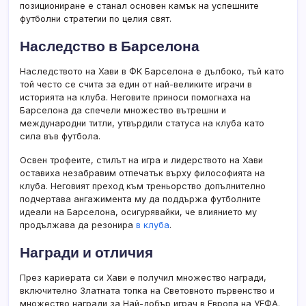
позициониране е станал основен камък на успешните
футболни стратегии по целия свят.
Наследство в Барселона
Наследството на Хави в ФК Барселона е дълбоко, тъй като
той често се счита за един от най-великите играчи в
историята на клуба. Неговите приноси помогнаха на
Барселона да спечели множество вътрешни и
международни титли, утвърдили статуса на клуба като
сила във футбола.
Освен трофеите, стилът на игра и лидерството на Хави
оставиха незабравим отпечатък върху философията на
клуба. Неговият преход към треньорство допълнително
подчертава ангажимента му да поддържа футболните
идеали на Барселона, осигурявайки, че влиянието му
продължава да резонира
в клуба
.
Награди и отличия
През кариерата си Хави е получил множество награди,
включително Златната топка на Световното първенство и
множество награди за Най-добър играч в Европа на УЕФА.