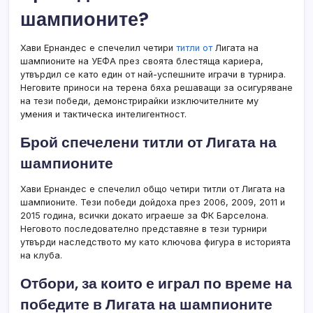
шампионите?
Хави Ернандес е спечелил четири
титли от
Лигата на
шампионите на УЕФА през своята блестяща кариера,
утвърдил се като един от най-успешните играчи в турнира.
Неговите приноси на терена бяха решаващи за осигуряване
на тези победи, демонстрирайки изключителните му
умения и тактическа интелигентност.
Брой спечелени титли от Лигата на
шампионите
Хави Ернандес е спечелил общо четири титли от Лигата на
шампионите. Тези победи дойдоха през 2006, 2009, 2011 и
2015 година, всички докато играеше за ФК Барселона.
Неговото последователно представяне в тези турнири
утвърди наследството му като ключова фигура в историята
на клуба.
Отбори, за които е играл по време на
победите в Лигата на шампионите