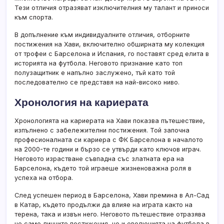
Тези отличия отразяват изключителния му талант и приноси
към спорта.
В допълнение към индивидуалните отличия, отборните
постижения на Хави, включително обширната му колекция
от трофеи с Барселона и Испания, го поставят сред елита в
историята на футбола. Неговото признание като топ
полузащитник е напълно заслужено, тъй като той
последователно се представя на най-високо ниво.
Хронология на кариерата
Хронологията на кариерата на Хави показва пътешествие,
изпълнено с забележителни постижения. Той започна
професионалната си кариера с ФК Барселона в началото
на 2000-те години и бързо се утвърди като ключов играч.
Неговото израстване съвпадна със златната ера на
Барселона, където той играеше жизненоважна роля в
успеха на отбора.
След успешен период в Барселона, Хави премина в Ал-Сад
в Катар, където продължи да влияе на играта както на
терена, така и извън него. Неговото пътешествие отразява
не само личните постижения, но и еволюцията на футбола в