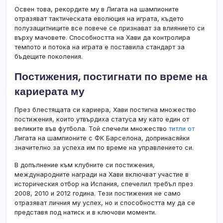
Освен това, рекордите му в Лигата на шампионите
отразяват тактическата еволюция на играта, където
полузащитниците все повече се признават за влиянието си
върху мачовете. Способността на Хави да контролира
темпото и потока на играта е поставила стандарт за
бъдещите поколения.
Постижения, постигнати по време на
кариерата му
През блестящата си кариера, Хави постигна множество
постижения, които утвърдиха статуса му като един от
великите във футбола. Той спечели множество
титли от
Лигата на шампионите с ФК Барселона, допринасяйки
значително за успеха им по време на управлението си.
В допълнение към клубните си постижения,
международните награди на Хави включват участие в
историческия отбор на Испания, спечелил требъл през
2008, 2010 и 2012 година. Тези постижения не само
отразяват личния му успех, но и способността му да се
представя под натиск и в ключови моменти.