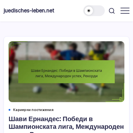
Skip
to
juedisches-leben.net
content
Кариерни постижения
Шави Ернандес: Победи в
Шампионската лига, Международен