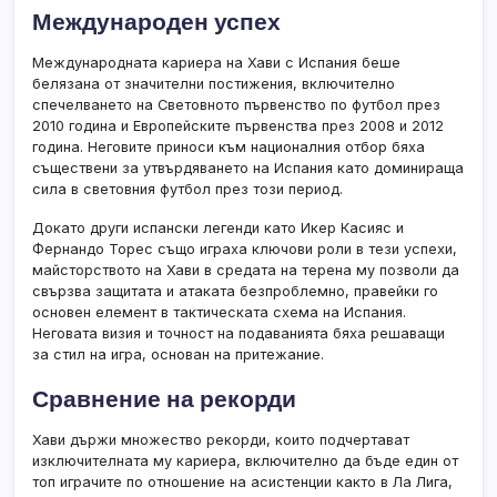
Международен успех
Международната кариера на Хави с Испания беше
белязана от значителни постижения, включително
спечелването на Световното първенство по футбол през
2010 година и Европейските първенства през 2008 и 2012
година. Неговите приноси към националния отбор бяха
съществени за утвърдяването на Испания като доминираща
сила в световния футбол през този период.
Докато други испански легенди като Икер Касияс и
Фернандо Торес също играха ключови роли в тези успехи,
майсторството на Хави в средата на терена му позволи да
свързва защитата и атаката безпроблемно, правейки го
основен елемент в тактическата схема на Испания.
Неговата визия и точност на подаванията бяха решаващи
за стил на игра, основан на притежание.
Сравнение на рекорди
Хави държи множество рекорди, които подчертават
изключителната му кариера, включително да бъде един от
топ играчите по отношение на асистенции както в Ла Лига,