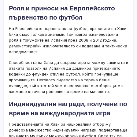
Роля и приноси на Европейското
първенство по футбол
На Европейското първенство по футбол, приносите на Хави
бяха също толкова значими. Той изигра жизненоважна
роля в триумфите на Испания през 2008 и 2012 година,
демонстрирайки изключителното си подаване и тактическа
осведоменост.
Способността на Хави да свързва играта между защитата и
атаката позволи на Испания да доминира притежанието,
водейки до флуиден стил на футбол, който пречупваше
противниците. Неговото лидерство на терена беше
очевидно, тъй като той често насочваше съотборниците и
вземаше ключови решения по време на мачовете.
Индивидуални награди, получени по
време на международната игра
Представленията на Хави за националния отбор му
донесоха множество индивидуални награди, подчертаващи
влиянието му върху международния футбол. Сред тях са: