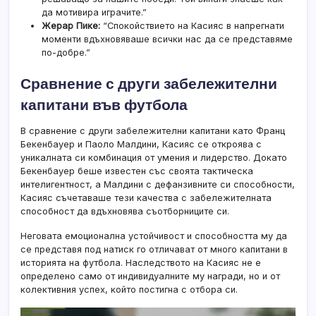
да мотивира играчите.”
Жерар Пике:
“Спокойствието на Касияс в напрегнати
моменти вдъхновяваше всички нас да се представяме
по-добре.”
Сравнение с други забележителни
капитани във футбола
В сравнение с други забележителни капитани като Франц
Бекенбауер и Паоло Малдини, Касияс се откроява с
уникалната си комбинация от умения и лидерство. Докато
Бекенбауер беше известен със своята тактическа
интелигентност, а Малдини с дефанзивните си способности,
Касияс съчетаваше тези качества с забележителната
способност да вдъхновява съотборниците си.
Неговата емоционална устойчивост и способността му да
се представя под натиск го отличават от много капитани в
историята на футбола. Наследството на Касияс не е
определено само от индивидуалните му награди, но и от
колективния успех, който постигна с отбора си.