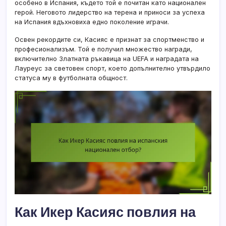
особено в Испания, където той е почитан като национален
герой. Неговото лидерство на терена и приноси за успеха
на Испания вдъхновиха едно поколение играчи.
Освен рекордите си, Касияс е признат за спортменство и
професионализъм. Той е получил множество награди,
включително Златната ръкавица на UEFA и наградата на
Лауреус за световен спорт, което допълнително утвърдило
статуса му в футболната общност.
Как Икер Касияс повлия на