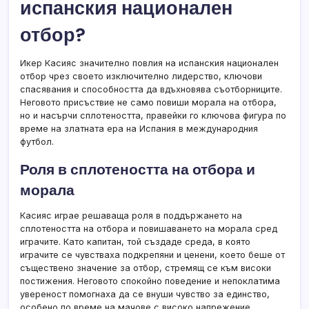
испанския национален
отбор?
Икер Касияс значително повлия на испанския национален
отбор чрез своето изключително лидерство, ключови
спасявания и способността да вдъхновява съотборниците.
Неговото присъствие не само повиши морала на отбора,
но и насърчи сплотеността, правейки го ключова фигура по
време на златната ера на Испания в международния
футбол.
Роля в сплотеността на отбора и
морала
Касияс играе решаваща роля в поддържането на
сплотеността на отбора и повишаването на морала сред
играчите. Като капитан, той създаде среда, в която
играчите се чувстваха подкрепяни и ценени, което беше от
съществено значение за отбор, стремящ се към високи
постижения. Неговото спокойно поведение и непоклатима
увереност помогнаха да се внуши чувство за единство,
особено по време на мачове с високо напрежение.