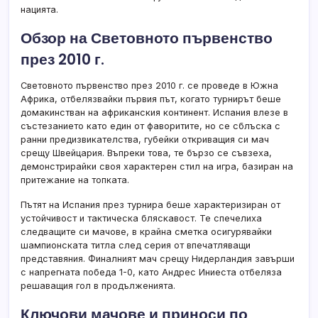
нацията.
Обзор на Световното първенство
през 2010 г.
Световното първенство през 2010 г. се проведе в Южна
Африка, отбелязвайки първия път, когато турнирът беше
домакинстван на африканския континент. Испания влезе в
състезанието като един от фаворитите, но се сблъска с
ранни предизвикателства, губейки откриващия си мач
срещу Швейцария. Въпреки това, те бързо се съвзеха,
демонстрирайки своя характерен стил на игра, базиран на
притежание на топката.
Пътят на Испания през турнира беше характеризиран от
устойчивост и тактическа бляскавост. Те спечелиха
следващите си мачове, в крайна сметка осигурявайки
шампионската титла след серия от впечатляващи
представяния. Финалният мач срещу Нидерландия завърши
с напрегната победа 1-0, като Андрес Иниеста отбеляза
решаващия гол в продълженията.
Ключови мачове и приноси по