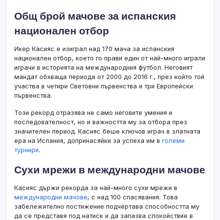
Общ брой мачове за испанския
национален отбор
Икер Касияс е изиграл над 170 мача за испанския
национален отбор, което го прави един от най-много играли
играчи в историята на международния футбол. Неговият
мандат обхваща периода от 2000 до 2016 г., през който той
участва в четири Световни първенства и три Европейски
първенства.
Този рекорд отразява не само неговите умения и
последователност, но и важността му за отбора през
значителен период. Касияс беше ключов играч в златната
ера на Испания, допринасяйки за успеха им в
големи
турнири
.
Сухи мрежи в международни мачове
Касияс държи рекорда за най-много сухи мрежи в
международни мачове
, с над 100 спасявания. Това
забележително постижение подчертава способността му
да се представя под натиск и да запазва спокойствие в