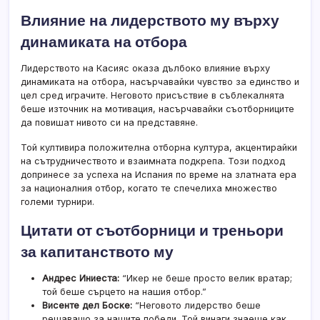
Влияние на лидерството му върху
динамиката на отбора
Лидерството на Касияс оказа дълбоко влияние върху
динамиката на отбора, насърчавайки чувство за единство и
цел сред играчите. Неговото присъствие в съблекалнята
беше източник на мотивация, насърчавайки съотборниците
да повишат нивото си на представяне.
Той култивира положителна отборна култура, акцентирайки
на сътрудничеството и взаимната подкрепа. Този подход
допринесе за успеха на Испания по време на златната ера
за националния отбор, когато те спечелиха множество
големи турнири.
Цитати от съотборници и треньори
за капитанството му
Андрес Иниеста:
“Икер не беше просто велик вратар;
той беше сърцето на нашия отбор.”
Висенте дел Боске:
“Неговото лидерство беше
решаващо за нашите победи. Той винаги знаеше как