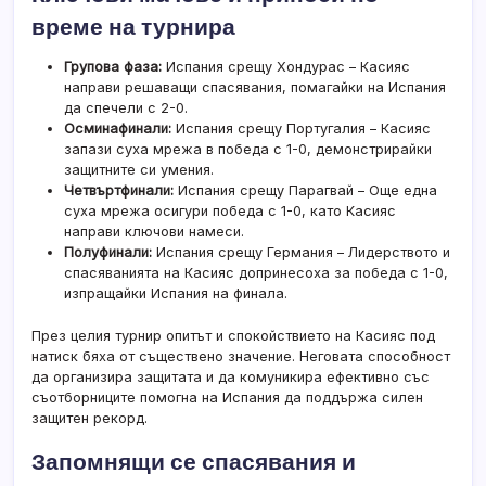
време на турнира
Групова фаза:
Испания срещу Хондурас – Касияс
направи решаващи спасявания, помагайки на Испания
да спечели с 2-0.
Осминафинали:
Испания срещу Португалия – Касияс
запази суха мрежа в победа с 1-0, демонстрирайки
защитните си умения.
Четвъртфинали:
Испания срещу Парагвай – Още една
суха мрежа осигури победа с 1-0, като Касияс
направи ключови намеси.
Полуфинали:
Испания срещу Германия – Лидерството и
спасяванията на Касияс допринесоха за победа с 1-0,
изпращайки Испания на финала.
През целия турнир опитът и спокойствието на Касияс под
натиск бяха от съществено значение. Неговата способност
да организира защитата и да комуникира ефективно със
съотборниците помогна на Испания да поддържа силен
защитен рекорд.
Запомнящи се спасявания и