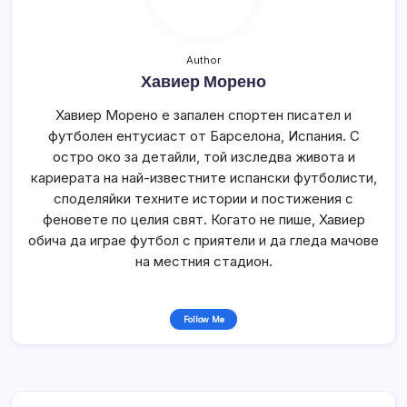
Author
Хавиер Морено
Хавиер Морено е запален спортен писател и
футболен ентусиаст от Барселона, Испания. С
остро око за детайли, той изследва живота и
кариерата на най-известните испански футболисти,
споделяйки техните истории и постижения с
феновете по целия свят. Когато не пише, Хавиер
обича да играе футбол с приятели и да гледа мачове
на местния стадион.
Follow Me