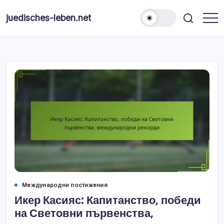
Skip
to
juedisches-leben.net
content
Международни постижения
Икер Касияс: Капитанство, победи
на Световни първенства,