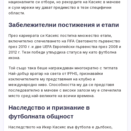
националните си отбори, но рекордите на Касияс в мачове
и сухи мрежи му дават предимство в тези специфични
области.
Забележителни постижения и етапи
През кариерата си Касияс постигна множество етапи,
включително спечелването на FIFA Световното първенство
през 2010 г. и две UEFA Европейски първенства през 2008 и
2012 г. Тези победи утвърдиха статуса му като футболна
икона.
Той също така беше награждаван многократно с титлата
Най-добър вратар на света от IFFHS, признавайки
изключителните му представяния на клубно и
международно ниво. Способността му да се представя
последователно в мачове с високи залози му е спечелила
място сред най-великите на всички времена.
Наследство и признание в
футболната общност
Наследството на Икер Касияс във футбола е дълбоко,