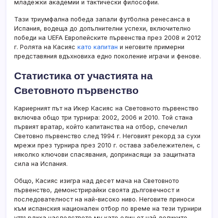
младежки академии и тактически философии.
Тази триумфална победа запали футболна ренесанса в
Испания, водеща до допълнителни успехи, включително
победи на UEFA Европейските първенства през 2008 и 2012
г. Ролята на Касияс
като капитан
и неговите примерни
представяния вдъхновиха едно поколение играчи и фенове.
Статистика от участията на
Световното първенство
Кариерният път на Икер Касияс на Световното първенство
включва общо три турнира: 2002, 2006 и 2010. Той стана
първият вратар, който капитанства на отбор, спечелил
Световно първенство след 1994 г. Неговият рекорд за сухи
мрежи през турнира през 2010 г. остава забележителен, с
няколко ключови спасявания, допринасящи за защитната
сила на Испания.
Общо, Касияс изигра над десет мача на Световното
първенство, демонстрирайки своята дълговечност и
последователност на най-високо ниво. Неговите приноси
към испанския национален отбор по време на тези турнири
утвърдиха наследството му като един от най-великите