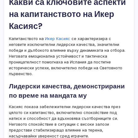
Какви са ключовите аспекти
на капитанството на Икер
Касияс?
Капитанството на
Икер Касияс
се характеризира с
неговите изключителни лидерски качества, значителни
победи и дълбокото влияние върху динамиката на отбора.
Неговата емоционална устойчивост и тактическа
проницателност помогнаха на Испания да постигне
исторически успехи, включително победи на Световното
първенство.
Лидерски качества, демонстрирани
по време на мандата му
Касияс показа забележителни лидерски качества през
цялото си капитанство, включително спокойствие под
натиск и способност да вдъхновява съотборниците си.
Неговото спокойствие в ситуации с високи залози
предостави стабилизиращо влияние на терена,
насърчавайки увереност сред играчите.