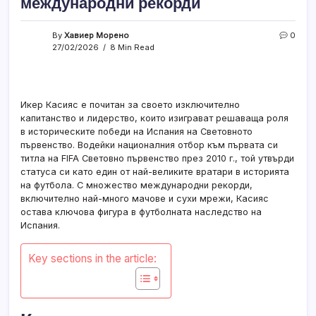
международни рекорди
By
Хавиер Морено
0
27/02/2026
8 Min Read
Икер Касияс е почитан за своето изключително
капитанство и лидерство, които изиграват решаваща роля
в историческите победи на Испания на Световното
първенство. Водейки националния отбор към първата си
титла на FIFA Световно първенство през 2010 г., той утвърди
статуса си като един от най-великите вратари в историята
на футбола. С множество международни рекорди,
включително най-много мачове и сухи мрежи, Касияс
остава ключова фигура в футболната наследство на
Испания.
Key sections in the article: