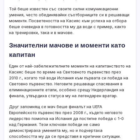
Той беше известен със своите силни комуникационни
умения, често обединявайки съотборниците си в решаващи
моменти. Посветеността на Касияс към успеха на отбора
беше очевидна в готовността му да води с пример, както
на тренировки, така и в мачове.
Значителни мачове и моменти като
капитан
Един от най-забележителните моменти на капитанството на
Касияс беше по време на Световното първенство през
2010 г., когато той води Испания към първата си победа на
Световно първенство. Неговите решаващи спасявания в
елиминационните етапи, особено срещу Нидерландия на
финала, утвърдиха статуса му на легендарен вратар.
Друг запомнящ се мач беше финалът на UEFA
Европейското първенство през 2008 г., където неговото
лидерство помогна на Испания да постигне победа с 1-0
над Германия. Тези ключови победи не само
демонстрираха уменията му, но и подчертаха
способността му да се представя в критични ситуации.