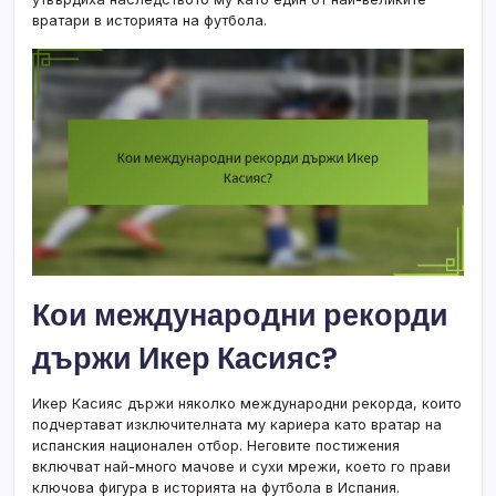
вратари в историята на футбола.
Кои международни рекорди
държи Икер Касияс?
Икер Касияс държи няколко международни рекорда, които
подчертават изключителната му кариера като вратар на
испанския национален отбор. Неговите постижения
включват най-много мачове и сухи мрежи, което го прави
ключова фигура в историята на футбола в Испания.