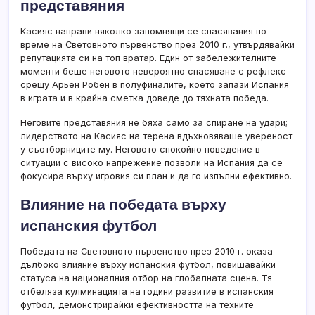
представяния
Касияс направи няколко запомнящи се спасявания по
време на Световното първенство през 2010 г., утвърдявайки
репутацията си на топ вратар. Един от забележителните
моменти беше неговото невероятно спасяване с рефлекс
срещу Арьен Робен в полуфиналите, което запази Испания
в играта и в крайна сметка доведе до тяхната победа.
Неговите представяния не бяха само за спиране на удари;
лидерството на Касияс на терена вдъхновяваше увереност
у съотборниците му. Неговото спокойно поведение в
ситуации с високо напрежение позволи на Испания да се
фокусира върху игровия си план и да го изпълни ефективно.
Влияние на победата върху
испанския футбол
Победата на Световното първенство през 2010 г. оказа
дълбоко влияние върху испанския футбол, повишавайки
статуса на националния отбор на глобалната сцена. Тя
отбеляза кулминацията на години развитие в испанския
футбол, демонстрирайки ефективността на техните