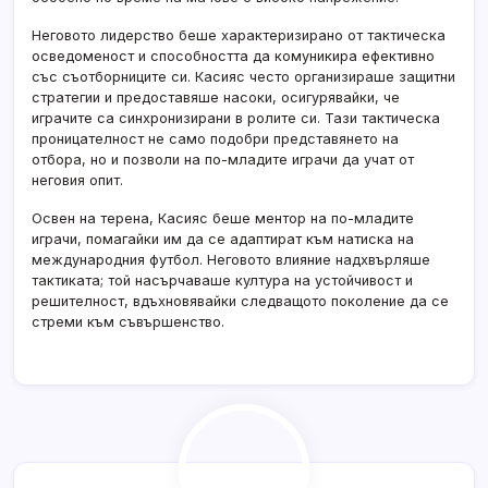
Неговото лидерство беше характеризирано от тактическа
осведоменост и способността да комуникира ефективно
със съотборниците си. Касияс често организираше защитни
стратегии и предоставяше насоки, осигурявайки, че
играчите са синхронизирани в ролите си. Тази тактическа
проницателност не само подобри представянето на
отбора, но и позволи на по-младите играчи да учат от
неговия опит.
Освен на терена, Касияс беше ментор на по-младите
играчи, помагайки им да се адаптират към натиска на
международния футбол. Неговото влияние надхвърляше
тактиката; той насърчаваше култура на устойчивост и
решителност, вдъхновявайки следващото поколение да се
стреми към съвършенство.