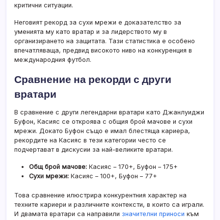
критични ситуации.
Неговият рекорд за сухи мрежи е доказателство за
уменията му като вратар и за лидерството му в
организирането на защитата. Тази статистика е особено
впечатляваща, предвид високото ниво на конкуренция в
международния футбол.
Сравнение на рекорди с други
вратари
В сравнение с други легендарни вратари като Джанлуиджи
Буфон, Касияс се откроява с общия брой мачове и сухи
мрежи. Докато Буфон също е имал блестяща кариера,
рекордите на Касияс в тези категории често се
подчертават в дискусии за най-великите вратари.
Общ брой мачове:
Касияс – 170+, Буфон – 175+
Сухи мрежи:
Касияс – 100+, Буфон – 77+
Това сравнение илюстрира конкурентния характер на
техните кариери и различните контексти, в които са играли.
И двамата вратари са направили
значителни приноси
към