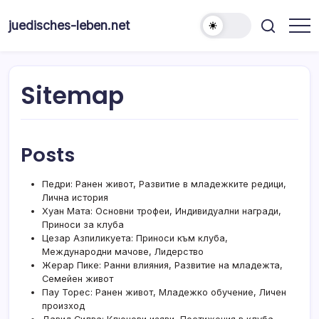
Skip
to
juedisches-leben.net
content
Sitemap
Posts
Педри: Ранен живот, Развитие в младежките редици,
Лична история
Хуан Мата: Основни трофеи, Индивидуални награди,
Приноси за клуба
Цезар Азпиликуета: Приноси към клуба,
Международни мачове, Лидерство
Жерар Пике: Ранни влияния, Развитие на младежта,
Семейен живот
Пау Торес: Ранен живот, Младежко обучение, Личен
произход