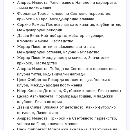
Андрес Иниеста: Ранен живот, Начало на кариерата,
Лични постижения
Фернандо Торес: голове на Световно първенство,
приноси на Евро, международно влияние
Серхио Рамос: Постижения като капитан, клубни титли,
международни рекорди
Давид Виля: Най-добър голмайстор в турнири,
Ключови мачове, Наследство
Жерар Пике: титли от Шампионската лига,
международни отличия, клубно наследство
Жерар Пике: Международни мачове, Значителни
приноси, Наследство
Андрес Иниеста: Победа на Световното първенство,
клубни титли, индивидуални награди
Цеск Фабрегас: Рекорди по асистенции, Успехи с
клуба, Международни постижения
Икер Касияс: Детество, Футболни корени, Личен живот
Цезар Азпиликуета: Формиращи години, Младежки
клубове, Лична история
Давид Силва: Влияния от детството, Ранно футболно
пътуване, Личен живот
Андрес Иниеста: Приноси на Световното първенство,
успехи на Евро, ключови мачове
Цеск Фабрегас: Младежка академия, Стартиране на