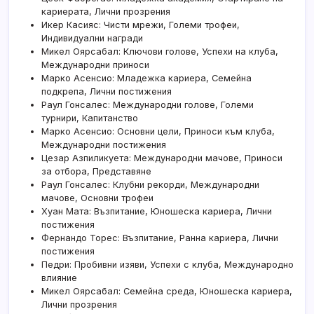
кариерата, Лични прозрения
Икер Касияс: Чисти мрежи, Големи трофеи,
Индивидуални награди
Микел Оярсабал: Ключови голове, Успехи на клуба,
Международни приноси
Марко Асенсио: Младежка кариера, Семейна
подкрепа, Лични постижения
Раул Гонсалес: Международни голове, Големи
турнири, Капитанство
Марко Асенсио: Основни цели, Приноси към клуба,
Международни постижения
Цезар Азпиликуета: Международни мачове, Приноси
за отбора, Представяне
Раул Гонсалес: Клубни рекорди, Международни
мачове, Основни трофеи
Хуан Мата: Възпитание, Юношеска кариера, Лични
постижения
Фернандо Торес: Възпитание, Ранна кариера, Лични
постижения
Педри: Пробивни изяви, Успехи с клуба, Международно
влияние
Микел Оярсабал: Семейна среда, Юношеска кариера,
Лични прозрения