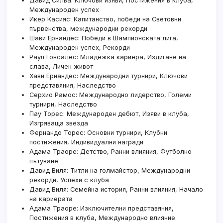
Давид Силва: Ключови изяви, Постижения в клуба,
Международен успех
Икер Касияс: Капитанство, победи на Световни
първенства, международни рекорди
Шави Ернандес: Победи в Шампионската лига,
Международен успех, Рекорди
Раул Гонсалес: Младежка кариера, Издигане на
слава, Личен живот
Хави Ернандес: Международни турнири, Ключови
представяния, Наследство
Серхио Рамос: Международно лидерство, Големи
турнири, Наследство
Пау Торес: Международен дебют, Изяви в клуба,
Изгряваща звезда
Фернандо Торес: Основни турнири, Клубни
постижения, Индивидуални награди
Адама Траоре: Детство, Ранни влияния, Футболно
пътуване
Давид Виля: Титли на голмайстор, Международни
рекорди, Успехи с клуба
Давид Виля: Семейна история, Ранни влияния, Начало
на кариерата
Адама Траоре: Изключителни представяния,
Постижения в клуба, Международно влияние